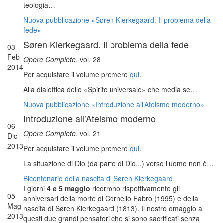
teologia…
Nuova pubblicazione «Søren Kierkegaard. Il problema della
fede»
Søren Kierkegaard. Il problema della fede
03
Feb
Opere Complete
, vol. 28
2014
Per acquistare il volume premere
qui
.
Alla dialettica dello «Spirito universale» che media se…
Nuova pubblicazione «Introduzione all’Ateismo moderno»
Introduzione all’Ateismo moderno
06
Opere Complete
, vol. 21
Dic
2013
Per acquistare il volume premere
qui
.
La situazione di Dio (da parte di Dio...) verso l’uomo non è…
Bicentenario della nascita di Søren Kierkegaard
I giorni
4 e 5 maggio
ricorrono rispettivamente gli
05
anniversari della morte di Cornelio Fabro (1995) e della
Mag
nascita di Søren Kierkegaard (1813). Il nostro omaggio a
2013
questi due grandi pensatori che si sono sacrificati senza