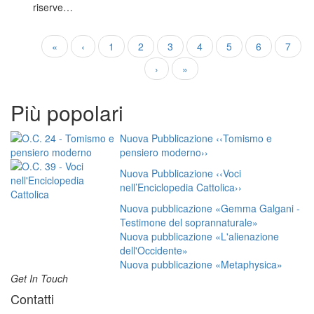
riserve…
Paginazione
Prima
«
Pagina
‹
Page
1
Page
2
Pagina
3
Page
4
Page
5
Page
6
Page
7
pagina
precedente
attuale
Pagina
›
Ultima
»
successiva
pagina
Più popolari
Nuova Pubblicazione ‹‹Tomismo e
pensiero moderno››
Nuova Pubblicazione ‹‹Voci
nell’Enciclopedia Cattolica››
Nuova pubblicazione «Gemma Galgani -
Testimone del soprannaturale»
Nuova pubblicazione «L'alienazione
dell'Occidente»
Nuova pubblicazione «Metaphysica»
Get In Touch
Contatti