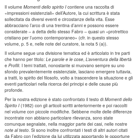
Il volume
Momenti dello spirito I
contiene una raccolta di
«impressioni esistenziali» dell’Autore, la cui scrittura è stata
sollecitata da diversi eventi e circostanze della vita. Esse
abbracciano l’arco di una trentina d’anni e possono essere
considerate – a detta dello stesso Fabro – quasi un «protrettico
cristiano per l’uomo contemporaneo» (cfr. in questo stesso
volume, p. 5 e, nelle note del curatore, la nota 5 (a)).
Il volume segue una divisione tematica ed è articolato in tre parti
che hanno per titolo:
Le parole e le cose
,
L’avventura della libertà
e
Profili
. I temi trattati, nonostante si muovano sempre su uno
sfondo prevalentemente esistenziale, lasciano emergere tuttavia,
a tratti, lo spirito del filosofo, volto a trascendere la situazione e gli
eventi particolari nella ricerca dei principi e delle cause più
profonde.
Per la nostra edizione è stato confrontato il testo di
Momenti dello
Spirito I
(1982) con gli articoli scritti anteriormente e poi raccolti
nel volume con piccole modifiche. Sebbene molte delle differenze
incontrate non abbiano particolare rilevanza, sono state
comunque segnalate, nella maggior parte dei casi, nelle nostre
note al testo
. Si sono inoltre confrontati i testi di altri autori citati
da Fabro con l’edizione da lui utilizzata apportando le opportune