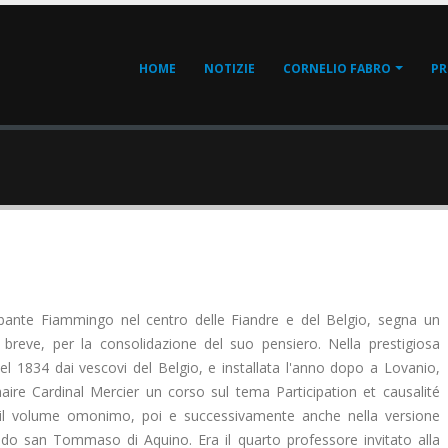
Main
HOME
NOTIZIE
CORNELIO FABRO
PR
Menu
-
Ita
abante Fiammingo nel centro delle Fiandre e del Belgio, segna un
 breve, per la consolidazione del suo pensiero. Nella prestigiosa
el 1834 dai vescovi del Belgio, e installata l'anno dopo a Lovanio,
ire Cardinal Mercier un corso sul tema Participation et causalité
a il volume omonimo, poi e successivamente anche nella versione
ondo san Tommaso di Aquino. Era il quarto professore invitato alla