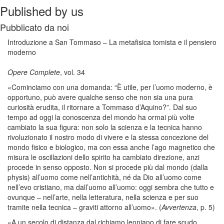
Published by us
Pubblicato da noi
Introduzione a San Tommaso – La metafisica tomista e il pensiero
moderno
Opere Complete
, vol. 34
«Cominciamo con una domanda: “È utile, per l’uomo moderno, è
opportuno, può avere qualche senso che non sia una pura
curiosità erudita, il ritornare a Tommaso d’Aquino?”. Dal suo
tempo ad oggi la conoscenza del mondo ha ormai più volte
cambiato la sua figura: non solo la scienza e la tecnica hanno
rivoluzionato il nostro modo di vivere e la stessa concezione del
mondo fisico e biologico, ma con essa anche l’ago magnetico che
misura le oscillazioni dello spirito ha cambiato direzione, anzi
procede in senso opposto. Non si procede più dal mondo (dalla
physis) all’uomo come nell’antichità, né da Dio all’uomo come
nell’evo cristiano, ma dall’uomo all’uomo: oggi sembra che tutto e
ovunque – nell’arte, nella letteratura, nella scienza e per suo
tramite nella tecnica – graviti attorno all’uomo». (
Avvertenza
, p. 5)
«A un secolo di distanza dal richiamo leoniano di fare scudo