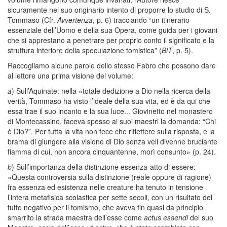
sicuramente nel suo originario intento di proporre lo studio di S.
Tommaso (Cfr.
Avvertenza
, p. 6) tracciando “un itinerario
essenziale dell’Uomo e della sua Opera, come guida per i giovani
che si apprestano a penetrare per proprio conto il significato e la
struttura interiore della speculazione tomistica” (
BiT
, p. 5).
Raccogliamo alcune parole dello stesso Fabro che possono dare
al lettore una prima visione del volume:
a
) Sull’Aquinate: nella «totale dedizione a Dio nella ricerca della
verità, Tommaso ha visto l’ideale della sua vita, ed è da qui che
essa trae il suo incanto e la sua luce... Giovinetto nel monastero
di Montecassino, faceva spesso ai suoi maestri la domanda: “Chi
è Dio?”. Per tutta la vita non fece che riflettere sulla risposta, e la
brama di giungere alla visione di Dio senza veli divenne bruciante
fiamma di cui, non ancora cinquantenne, morì consunto» (p. 24).
b
) Sull’importanza della distinzione essenza-atto di essere:
«Questa controversia sulla distinzione (reale oppure di ragione)
fra essenza ed esistenza nelle creature ha tenuto in tensione
l’intera metafisica scolastica per sette secoli, con un risultato del
tutto negativo per il tomismo, che aveva fin quasi da principio
smarrito la strada maestra dell’esse come
actus essendi
del suo