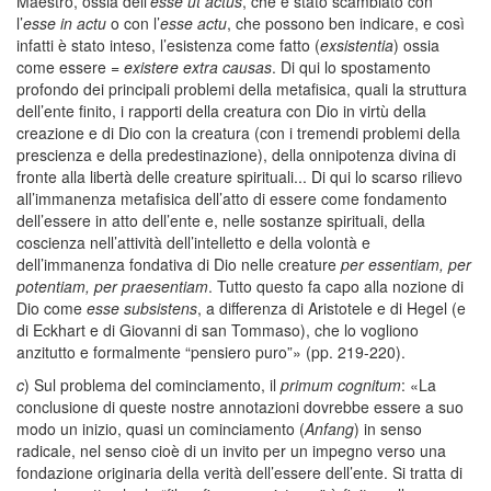
Maestro, ossia dell’
esse ut actus
, che è stato scambiato con
l’
esse in actu
o con l’
esse actu
, che possono ben indicare, e così
infatti è stato inteso, l’esistenza come fatto (
exsistentia
) ossia
come essere =
existere extra causas
. Di qui lo spostamento
profondo dei principali problemi della metafisica, quali la struttura
dell’ente finito, i rapporti della creatura con Dio in virtù della
creazione e di Dio con la creatura (con i tremendi problemi della
prescienza e della predestinazione), della onnipotenza divina di
fronte alla libertà delle creature spirituali... Di qui lo scarso rilievo
all’immanenza metafisica dell’atto di essere come fondamento
dell’essere in atto dell’ente e, nelle sostanze spirituali, della
coscienza nell’attività dell’intelletto e della volontà e
dell’immanenza fondativa di Dio nelle creature
per essentiam, per
potentiam, per praesentiam
. Tutto questo fa capo alla nozione di
Dio come
esse subsistens
, a differenza di Aristotele e di Hegel (e
di Eckhart e di Giovanni di san Tommaso), che lo vogliono
anzitutto e formalmente “pensiero puro”» (pp. 219-220).
c
) Sul problema del cominciamento, il
primum cognitum
: «La
conclusione di queste nostre annotazioni dovrebbe essere a suo
modo un inizio, quasi un cominciamento (
Anfang
) in senso
radicale, nel senso cioè di un invito per un impegno verso una
fondazione originaria della verità dell’essere dell’ente. Si tratta di