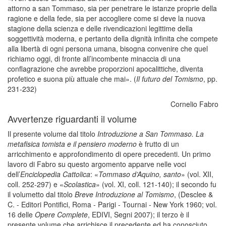
attorno a san Tommaso, sia per penetrare le istanze proprie della
ragione e della fede, sia per accogliere come si deve la nuova
stagione della scienza e delle rivendicazioni legittime della
soggettività moderna, e pertanto della dignità infinita che compete
alla libertà di ogni persona umana, bisogna convenire che quel
richiamo oggi, di fronte all’incombente minaccia di una
conflagrazione che avrebbe proporzioni apocalittiche, diventa
profetico e suona più attuale che mai». (
Il futuro del Tomismo
, pp.
231-232)
Cornelio Fabro
Avvertenze riguardanti il volume
Il presente volume dal titolo
Introduzione a San Tommaso. La
metafisica tomista e il pensiero moderno
è frutto di un
arricchimento e approfondimento di opere precedenti. Un primo
lavoro di Fabro su questo argomento apparve nelle voci
dell’
Enciclopedia Cattolica
: «
Tommaso d’Aquino, santo
» (vol. XII,
coll. 252-297) e «
Scolastica
» (vol. XI, coll. 121-140); il secondo fu
il volumetto dal titolo
Breve Introduzione al Tomismo
, (Desclee &
C. - Editori Pontifici, Roma - Parigi - Tournai - New York 1960; vol.
16 delle
Opere Complete
, EDIVI, Segni 2007); il terzo è il
presente volume che arrichisce il precedente ed ha conosciuto