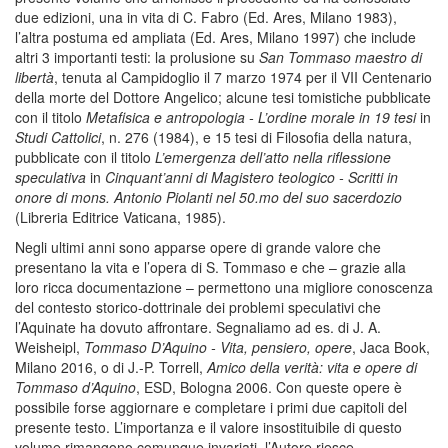
due edizioni, una in vita di C. Fabro (Ed. Ares, Milano 1983),
l’altra postuma ed ampliata (Ed. Ares, Milano 1997) che include
altri 3 importanti testi: la prolusione su
San Tommaso maestro di
libertà
, tenuta al Campidoglio il 7 marzo 1974 per il VII Centenario
della morte del Dottore Angelico; alcune tesi tomistiche pubblicate
con il titolo
Metafisica e antropologia - L’ordine morale in 19 tesi
in
Studi Cattolici
, n. 276 (1984), e 15 tesi di Filosofia della natura,
pubblicate con il titolo
L’emergenza dell’atto nella riflessione
speculativa
in
Cinquant’anni di Magistero teologico - Scritti in
onore di mons. Antonio Piolanti nel 50.mo del suo sacerdozio
(Libreria Editrice Vaticana, 1985).
Negli ultimi anni sono apparse opere di grande valore che
presentano la vita e l’opera di S. Tommaso e che – grazie alla
loro ricca documentazione – permettono una migliore conoscenza
del contesto storico-dottrinale dei problemi speculativi che
l’Aquinate ha dovuto affrontare. Segnaliamo ad es. di J. A.
Weisheipl,
Tommaso D’Aquino - Vita, pensiero, opere
, Jaca Book,
Milano 2016, o di J.-P. Torrell,
Amico della verità: vita e opere di
Tommaso d’Aquino
, ESD, Bologna 2006. Con queste opere è
possibile forse aggiornare e completare i primi due capitoli del
presente testo. L’importanza e il valore insostituibile di questo
volume rimangono comunque invariati, l’Autore riesce